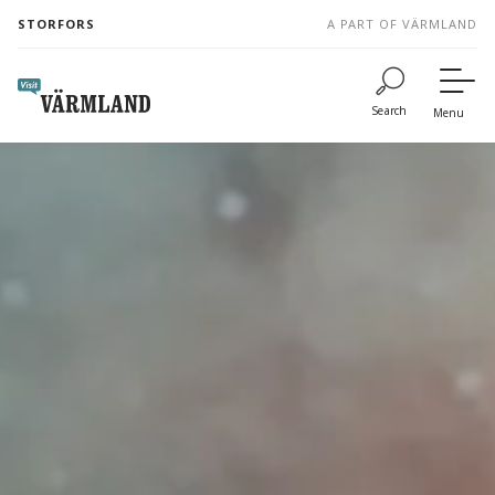
to
STORFORS
A PART OF VÄRMLAND
content
Search
Menu