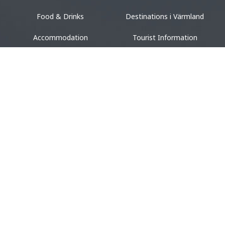
Food & Drinks
Destinations i Värmland
Accommodation
Tourist Information
Design & shopping
Events
ACCOMMODATION
VACATION
Camping
Vacation in Värmland
Hotel & Guest House
Cottages
Hostel
Unique Accommodation