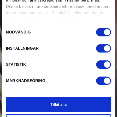
annons- och analysföretag som vi samarbetar med.
Dessa kan i sin tur kombinera informationen med annan
information som du har tillhandahållit eller som de har
samlat in när du har använt deras tjänster.
Samtyckesval
NÖDVÄNDIG
INSTÄLLNINGAR
STATISTIK
MARKNADSFÖRING
Tillåt alla