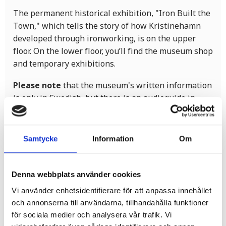
The permanent historical exhibition, "Iron Built the
Town," which tells the story of how Kristinehamn
developed through ironworking, is on the upper
floor. On the lower floor, you’ll find the museum shop
and temporary exhibitions.
Please note
that the museum's written information
is only in Swedish, but there is an audioguide in
english. Also, the staff is happy to assist you with
information in English.
Samtycke
Information
Om
The museum is accessible, with a lift to the upper
floor, free Wi-Fi, and is suitable for groups and
children.
Denna webbplats använder cookies
Vi använder enhetsidentifierare för att anpassa innehållet
Guide dogs are allowed, but no other dogs are
och annonserna till användarna, tillhandahålla funktioner
permitted inside.
för sociala medier och analysera vår trafik. Vi