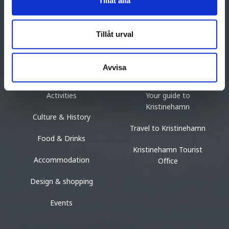
Tillåt alla
Södra Torget 3, 681 84 Kristinehamn
Tel: +46 (0)550 881 87
turist@kristinehamn.se
Tillåt urval
Avvisa
THINGS TO DO
DISCOVER
Activities
Your guide to
Kristinehamn
Culture & History
Travel to Kristinehamn
Food & Drinks
Kristinehamn Tourist
Accommodation
Office
Design & shopping
Events