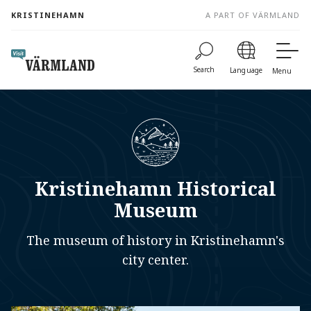
to
KRISTINEHAMN
A PART OF VÄRMLAND
content
Search
Language
Menu
Kristinehamn Historical
Museum
The museum of history in Kristinehamn's
city center.