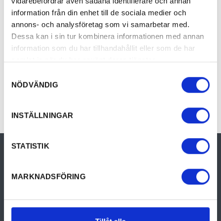
vidarebefordrar även sådana identifierare och annan
information från din enhet till de sociala medier och
Relaterad info
annons- och analysföretag som vi samarbetar med.
Dessa kan i sin tur kombinera informationen med annan
information som du har tillhandahållit eller som de har
Prices
samlat in när du har använt deras tjänster.
Samtyckesval
NÖDVÄNDIG
INSTÄLLNINGAR
STATISTIK
MARKNADSFÖRING
Visit Kristinehamn