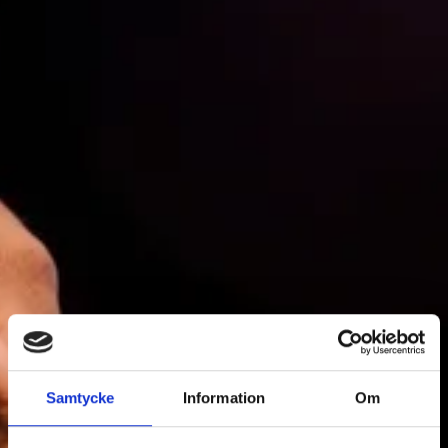
FOOD & DRINKS
Samtycke
Information
Om
Filter Food & Drinks