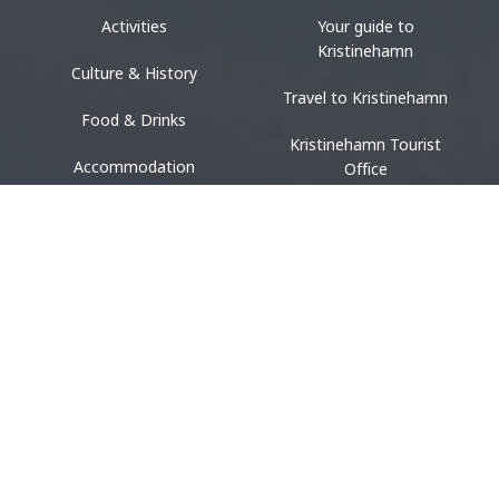
Activities
Your guide to
Kristinehamn
Culture & History
Travel to Kristinehamn
Food & Drinks
Kristinehamn Tourist
Accommodation
Office
Design & shopping
Events
ACCOMMODATION
Bed & breakfast
Camping
Hotel & Guest House