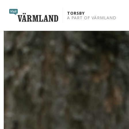
to
content
TORSBY
A PART OF VÄRMLAND