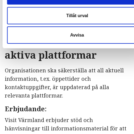
•
Content på sociala medier – Inspiration och
tips från Visit Sweden
Tillåt urval
1.5 Kommunicera aktuell
Avvisa
information på samtliga
aktiva plattformar
Organisationen ska säkerställa att all aktuell
information, t.ex. öppettider och
kontaktuppgifter, är uppdaterad på alla
relevanta plattformar.
Erbjudande:
Visit Värmland erbjuder stöd och
hänvisningar till informationsmaterial för att