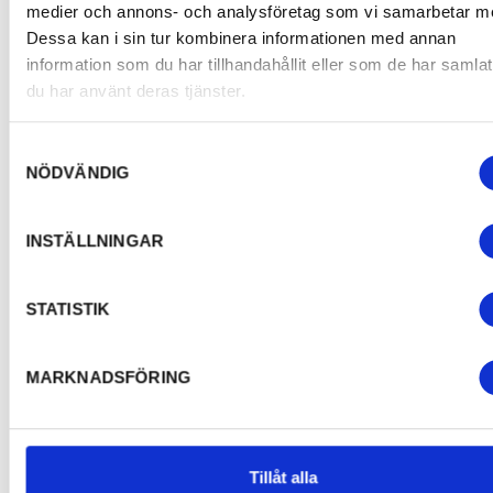
Erbjudande:
medier och annons- och analysföretag som vi samarbetar m
Dessa kan i sin tur kombinera informationen med annan
Visit Värmland erbjuder information och
information som du har tillhandahållit eller som de har samlat
material om de plattformar som kan vara
du har använt deras tjänster.
aktuella för din organisation.
Samtyckesval
Användbara länkar
NÖDVÄNDIG
•
Google My Business – Steg för steg
•
Digitalisering i Stockholm – Resurser och
INSTÄLLNINGAR
vägledning
•
Meta Business Suite – Hjälp och verktyg
STATISTIK
•
Om domänsidor – Digitala kanaler från Visit
Sweden
MARKNADSFÖRING
•
Lyckas med SEO genom att synas med rätt
sökord – Digitala kanaler från Visit Sweden
•
Digitala kanaler och plattformar – Planering
och bokning från Visit Sweden
Tillåt alla