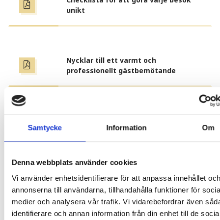
unikt
Nycklar till ett varmt och
professionellt gästbemötande
1.4 Närvaro på relevanta
Samtycke
Information
Om
digitala plattformar
Organisationen ska vara närvarande på
Denna webbplats använder cookies
plattformar som är relevanta för
Vi använder enhetsidentifierare för att anpassa innehållet oc
verksamheten och målgruppen, såsom
annonserna till användarna, tillhandahålla funktioner för socia
Facebook, Instagram eller Google Business.
medier och analysera vår trafik. Vi vidarebefordrar även såd
identifierare och annan information från din enhet till de socia