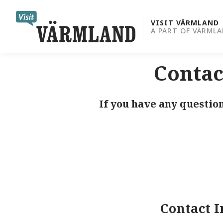
to
content
VISIT VÄRMLAND
A PART OF VÄRML
Contac
If you have any questio
Contact 