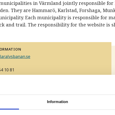
municipalities in Värmland jointly responsible fo
eden. They are Hammarö, Karlstad, Forshaga, Munk
icipality. Each municipality is responsible for ma
ack and trail. The responsibility for the website is 
FORMATION
laralvsbanan.se
4 10 81
ollow the opening hours of the Munkfors-Ransäter
e, which you can see
here
.
Information