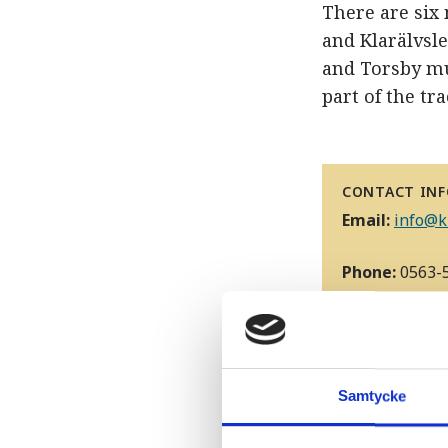
There are six 
and Klarälvsl
and Torsby mun
part of the tr
CONTACT IN
Email:
info@k
Phone:
0563-5
Phone hours f
Tourist Offic
Samtycke