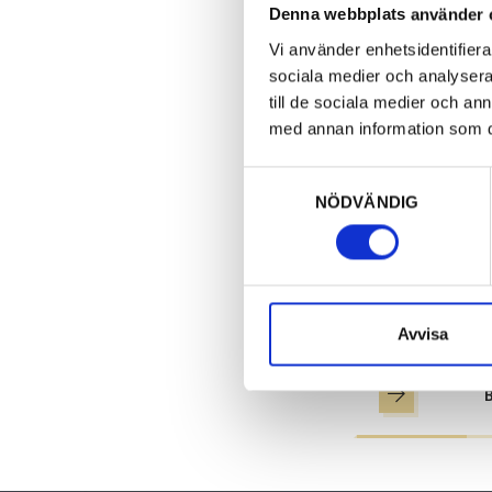
Feel free to e
Denna webbplats använder 
Vi använder enhetsidentifierar
sociala medier och analysera 
till de sociala medier och a
ORGANIZE RA
med annan information som du 
If you want to
permit
here
.
Samtyckesval
NÖDVÄNDIG
Avvisa