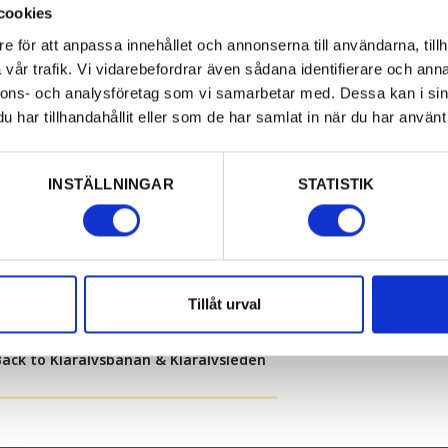
mail us with your feedback, ideas, or praise.
cookies
e för att anpassa innehållet och annonserna till användarna, tillh
vår trafik. Vi vidarebefordrar även sådana identifierare och anna
nnons- och analysföretag som vi samarbetar med. Dessa kan i sin
CES
har tillhandahållit eller som de har samlat in när du har använt 
 organize a competition or race, you can apply for a
INSTÄLLNINGAR
STATISTIK
Tillåt urval
Back to Klarälvsbanan & Klarälvsleden