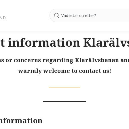
AND
t information Klaräl
ns or concerns regarding Klarälvsbanan an
warmly welcome to contact us!
Information