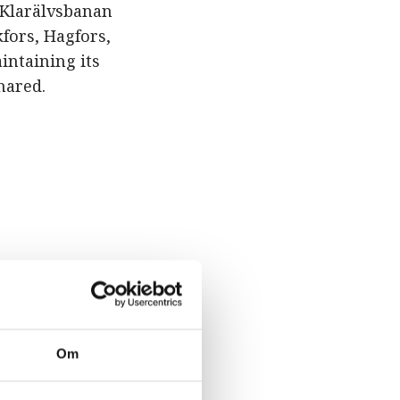
r Klarälvsbanan
fors, Hagfors,
intaining its
shared.
Om