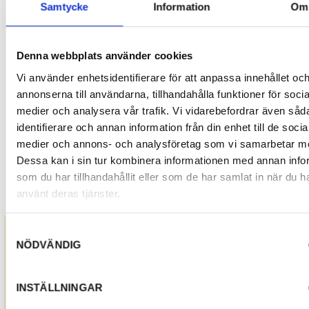
Samtycke
Information
Om
Denna webbplats använder cookies
Vi använder enhetsidentifierare för att anpassa innehållet oc
annonserna till användarna, tillhandahålla funktioner för socia
medier och analysera vår trafik. Vi vidarebefordrar även såd
identifierare och annan information från din enhet till de socia
Cyklar du
medier och annons- och analysföretag som vi samarbetar m
Dessa kan i sin tur kombinera informationen med annan info
Klarälvsbanan/Klarälvsl
som du har tillhandahållit eller som de har samlat in när du h
använt deras tjänster.
Hjälp oss gärna genom att svara på några
frågor!
Samtyckesval
NÖDVÄNDIG
Till enkäten
INSTÄLLNINGAR