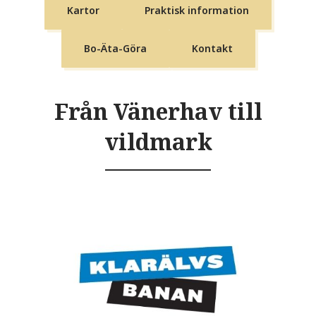
Kartor
Praktisk information
Bo-Äta-Göra
Kontakt
Från Vänerhav till
vildmark