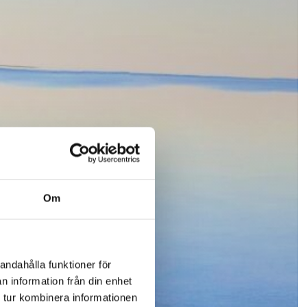
Om
andahålla funktioner för
n information från din enhet
 tur kombinera informationen