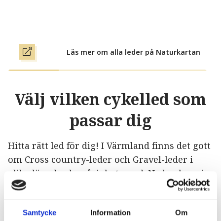
Läs mer om alla leder på Naturkartan
Välj vilken cykelled som
passar dig
Hitta rätt led för dig! I Värmland finns det gott
om Cross country-leder och Gravel-leder i
olika längd och svårighetsgrad. Nedan har vi
samlat Värmlands alla kvalitetssäkrade leder,
förslag på turer i Värmland och viktig
Samtycke
Information
Om
information inför din cykeltur som ger dig en