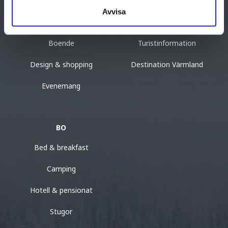
Kultur & historia
Resa hit
Avvisa
Mat & dryck
Destinationer i Värmland
Boende
Turistinformation
Design & shopping
Destination Värmland
Evenemang
BO
Bed & breakfast
Camping
Hotell & pensionat
Stugor