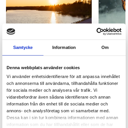
Samtycke
Information
Om
Aktiviteter
Eveneman
VISA AKTIVITETER
VISA EVEN
Denna webbplats använder cookies
Vi använder enhetsidentifierare för att anpassa innehållet
och annonserna till användarna, tillhandahålla funktioner
för sociala medier och analysera vår trafik. Vi
vidarebefordrar även sådana identifierare och annan
information från din enhet till de sociala medier och
Slussar, bruksmiljöer, 65 km vattenled och
annons- och analysföretag som vi samarbetar med.
naturens eget bubbelbad. Det är bara något av
Dessa kan i sin tur kombinera informationen med annan
det du hittar i Storfors. Välkommen till den lilla
information som du har tillhandahållit eller som de har