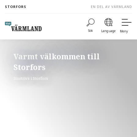
to
STORFORS
EN DEL AV VÄRMLAND
content
Sök
Language
Meny
Varmt välkommen till
Storfors
Stortrivs i Storfors