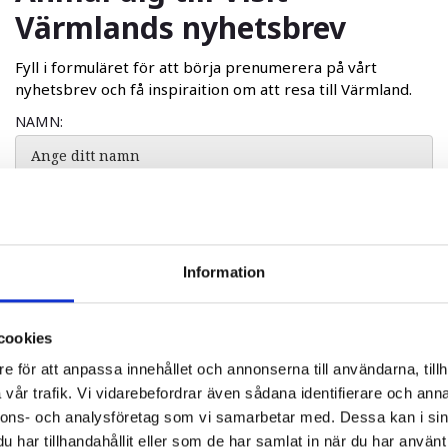
Värmlands nyhetsbrev
Fyll i formuläret för att börja prenumerera på vårt
nyhetsbrev och få inspiraition om att resa till Värmland.
NAMN:
E-POST: *
Information
ÖVRIGT:
cookies
JAG SAMTYCKER TILL ATT VISIT VÄRMLAND LAGRAR
e för att anpassa innehållet och annonserna till användarna, tillh
MITT NAMN OCH E-POSTADRESS FÖR ATT KUNNA
vår trafik. Vi vidarebefordrar även sådana identifierare och anna
SKICKA UT NYHETSBREV.
nnons- och analysföretag som vi samarbetar med. Dessa kan i sin
har tillhandahållit eller som de har samlat in när du har använt 