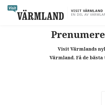
to
content
VISIT VÄRMLAND
EN DEL AV VÄRMLA
Prenumerer
Visit Värmlands nyh
Värmland. Få de bästa 