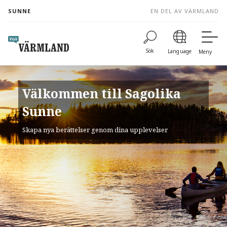
to
SUNNE
EN DEL AV VÄRMLAND
content
Sök
Language
Meny
Välkommen till Sagolika
Sunne
Skapa nya berättelser genom dina upplevelser