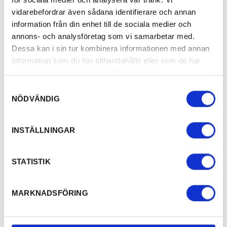
vidarebefordrar även sådana identifierare och annan
information från din enhet till de sociala medier och
annons- och analysföretag som vi samarbetar med.
Dessa kan i sin tur kombinera informationen med annan
06
information som du har tillhandahållit eller som de har
AUG.
samlat in när du har använt deras tjänster.
2026
Samtyckesval
NÖDVÄNDIG
INSTÄLLNINGAR
Kulturveckan i Sunne
Utställning G
2026
Kulturveckan i Sunne bjuder varje år på en…
Ann Löwenstein
STATISTIK
måleri, litografi
Sagolika Sunne, Sunne
Galleri Wood
MARKNADSFÖRING
6 aug. – 9 aug.
6 aug. – 9 a
EVENEMANG