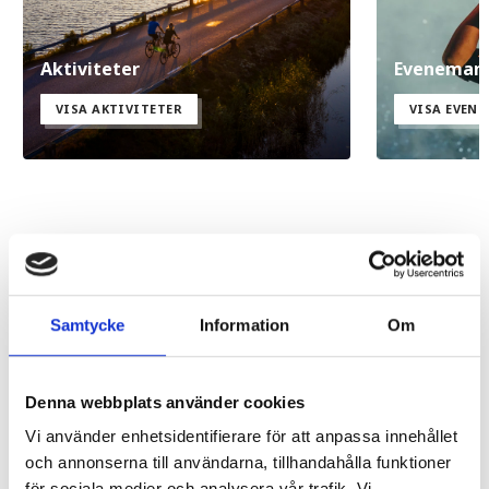
Aktiviteter
Eveneman
VISA AKTIVITETER
VISA EVEN
Upptäck Sunne på:
Samtycke
Information
Om
sagolikasunne.se
Denna webbplats använder cookies
Vi använder enhetsidentifierare för att anpassa innehållet
Evenemang
och annonserna till användarna, tillhandahålla funktioner
VISA ALLA
för sociala medier och analysera vår trafik. Vi