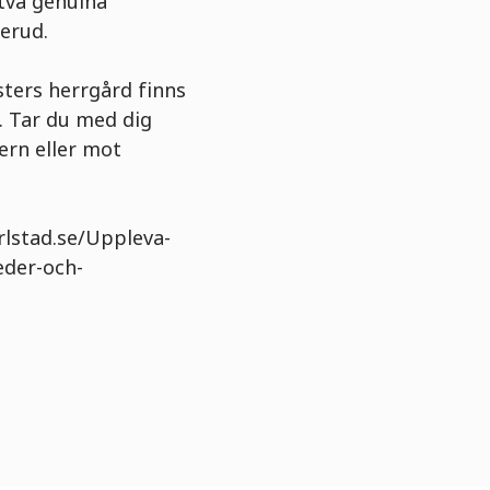
 två genuina
erud.
sters herrgård finns
. Tar du med dig
ern eller mot
rlstad.se/Uppleva-
eder-och-