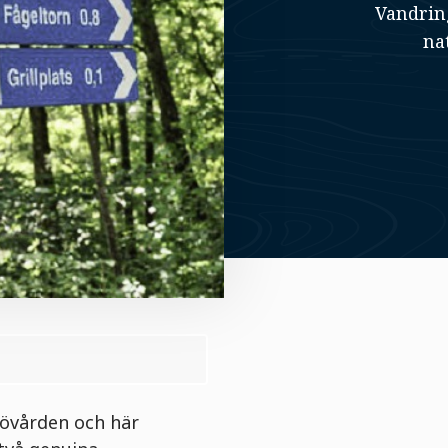
Vandring
na
ljövården och här