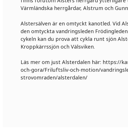
finns förutom Alsters herrgård ytterligare
Värmländska herrgårdar, Alstrum och Gunn
Alstersälven är en omtyckt kanotled. Vid Al
den omtyckta vandringsleden Frödingleden
cykeln kan du prova att cykla runt sjön Alst
Kroppkärrssjön och Välsviken.
Läs mer om just Alsterdalen här: https://ka
och-gora/Friluftsliv-och-motion/vandringsl
strovomraden/alsterdalen/