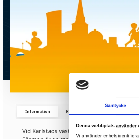
Samtycke
Information
Karta
Kontakt
Denna webbplats använder 
Vid Karlstads västra infart kan du finna S
Vi använder enhetsidentifierar