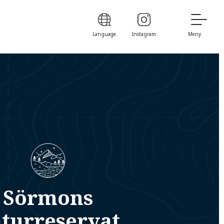
Language
Instagram
Meny
Sörmons
turreservat