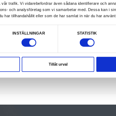
delta, där vatten och
vår trafik. Vi vidarebefordrar även sådana identifierare och anna
mer såsom dyner,
nnons- och analysföretag som vi samarbetar med. Dessa kan i sin
nsvallar. Det var
har tillhandahållit eller som de har samlat in när du har använt 
ärden som Sörmon
t finns gott om
INSTÄLLNINGAR
STATISTIK
erättar ingående om
ycket strövvänligt
Tillåt urval