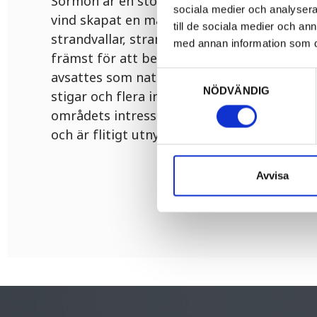
Sörmon är en stor isälvsavlagring, ett rand
sociala medier och analysera 
vind skapat en mängd intressanta markfor
till de sociala medier och a
strandvallar, strandterrasser och klapperste
med annan information som du 
främst för att bevara dessa geologiska v
avsattes som naturreservat 1985. I område
Samtyckesval
NÖDVÄNDIG
stigar och flera informationstavlor som b
områdets intressanta geologi. Sörmon är m
och är flitigt utnyttjat som friluftsområde
Avvisa