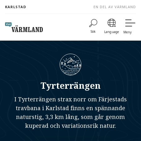
to
KARLSTAD
EN DEL AV VÄRMLAND
content
Sök
Language
Meny
Tyrterrängen
I Tyrterrängen strax norr om Färjestads
travbana i Karlstad finns en spännande
naturstig, 3,3 km lång, som går genom
kuperad och variationsrik natur.