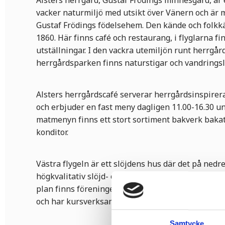
Alsters herrgård, Gustaf Frödings minnesgård, är 
vacker naturmiljö med utsikt över Vänern och är 
Gustaf Frödings födelsehem. Den kände och folkk
1860. Här finns café och restaurang, i flyglarna fin
utställningar. I den vackra utemiljön runt herrgår
herrgårdsparken finns naturstigar och vandringsl
Alsters herrgårdscafé serverar herrgårdsinspire
och erbjuder en fast meny dagligen 11.00-16.30 
matmenyn finns ett stort sortiment bakverk bakat
konditor.
Västra flygeln är ett slöjdens hus där det på nedr
högkvalitativ slöjd- och hantverksbutik med noga 
plan finns föreningen Länshemslöjden i Värmland
och har kursverksamhet.
Samtycke