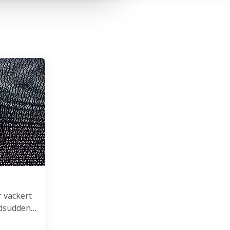
 vackert
ndsudden…