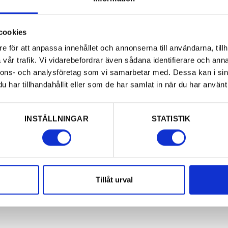
amförallt
ntverk. I flygeln finns
cookies
llningar under
e för att anpassa innehållet och annonserna till användarna, tillh
vår trafik. Vi vidarebefordrar även sådana identifierare och anna
nnons- och analysföretag som vi samarbetar med. Dessa kan i sin
re varje dag mellan 1
har tillhandahållit eller som de har samlat in när du har använt 
ng. Här får du som
 liv och dikter.
INSTÄLLNINGAR
STATISTIK
Tillåt urval