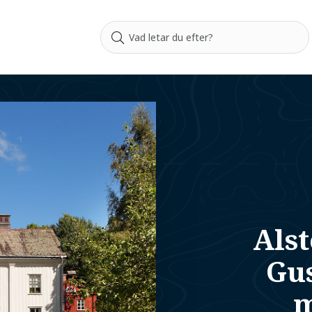
Alst
Gus
m