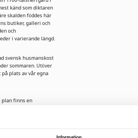
en 1700-talsherrgård i
mest känd som diktaren
äre skalden föddes här
ns butiker, galleri och
den och
eder i varierande längd.
rad svensk husmanskost
under sommaren. Utöver
 på plats av vår egna
e plan finns en
utvalda slöjdare. På övre
 som visar utställningar
Information