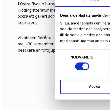
I Östra flygeln hittar du en herrgårdsbutik med fr
Frödinglitteratur men också souvenirer, mat och ha
Denna webbplats använder 
också ett galleri som visar varierande konstutstä
högsäsong.
Vi använder enhetsidentifierar
sociala medier och analysera 
till de sociala medier och a
Visningen Berättelsen om Fröding erbjuds besöka
med annan information som du 
maj - 30 september i herrgårdens nya Frödingvåni
besökare en fördjupad och levande bild av skaldens
Samtyckesval
NÖDVÄNDIG
Avvisa