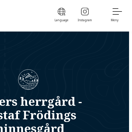
Language
Instagram
Meny
ers herrgård -
taf Frödings
innesgård