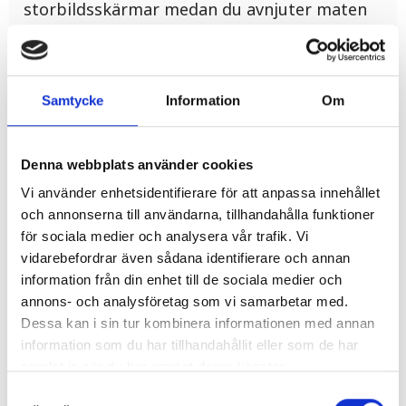
storbildsskärmar medan du avnjuter maten
med amerikanska influenser. Vill du även göra
någon aktivitet så finns det många att välja
på! Boule, shuffleboard, bowling, minigolf
Samtycke
Information
Om
och karaoke är några av dem.
Denna webbplats använder cookies
Vi använder enhetsidentifierare för att anpassa innehållet
och annonserna till användarna, tillhandahålla funktioner
för sociala medier och analysera vår trafik. Vi
vidarebefordrar även sådana identifierare och annan
information från din enhet till de sociala medier och
Relaterade produkter
annons- och analysföretag som vi samarbetar med.
Dessa kan i sin tur kombinera informationen med annan
information som du har tillhandahållit eller som de har
samlat in när du har använt deras tjänster.
Samtyckesval