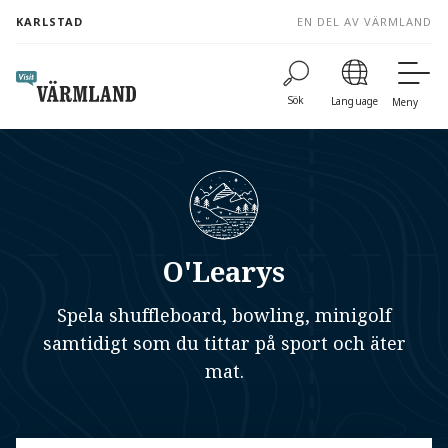
to
KARLSTAD
EN DEL AV VÄRMLAND
content
Sök
Language
Meny
O'Learys
Spela shuffleboard, bowling, minigolf
samtidigt som du tittar på sport och äter
mat.