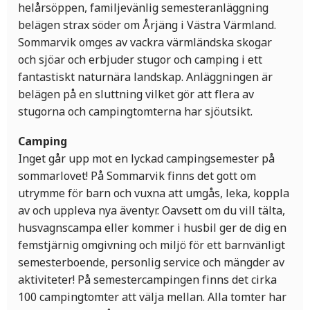
helårsöppen, familjevänlig semesteranläggning
belägen strax söder om Årjäng i Västra Värmland.
Sommarvik omges av vackra värmländska skogar
och sjöar och erbjuder stugor och camping i ett
fantastiskt naturnära landskap. Anläggningen är
belägen på en sluttning vilket gör att flera av
stugorna och campingtomterna har sjöutsikt.
Camping
Inget går upp mot en lyckad campingsemester på
sommarlovet! På Sommarvik finns det gott om
utrymme för barn och vuxna att umgås, leka, koppla
av och uppleva nya äventyr. Oavsett om du vill tälta,
husvagnscampa eller kommer i husbil ger de dig en
femstjärnig omgivning och miljö för ett barnvänligt
semesterboende, personlig service och mängder av
aktiviteter! På semestercampingen finns det cirka
100 campingtomter att välja mellan. Alla tomter har