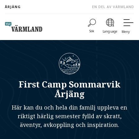
to
ÅRJÄNG
EN DEL AV VÄRMLAND
content
Sök
Language
Meny
First Camp Sommarvik
Årjäng
Här kan du och hela din familj uppleva en
riktigt härlig semester fylld av skratt,
äventyr, avkoppling och inspiration.