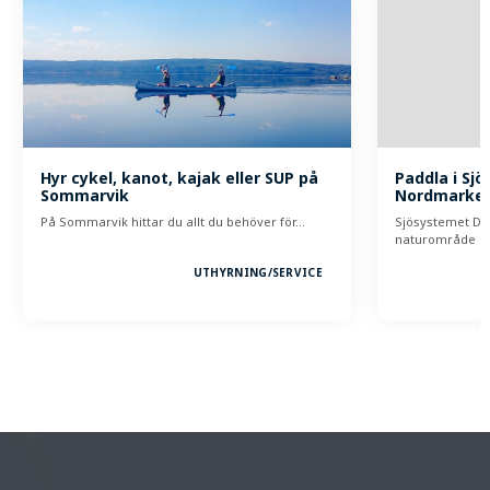
Hyr cykel, kanot, kajak eller SUP på
Paddla i Sj
Sommarvik
Nordmarke
På Sommarvik hittar du allt du behöver för…
Sjösystemet Da
naturområde p
UTHYRNING/
SERVICE