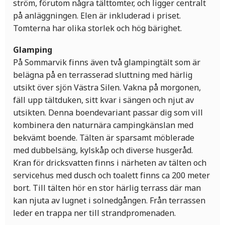
ström, förutom några tälttomter, och ligger centralt
på anläggningen. Elen är inkluderad i priset.
Tomterna har olika storlek och hög bärighet.
Glamping
På Sommarvik finns även två glampingtält som är
belägna på en terrasserad sluttning med härlig
utsikt över sjön Västra Silen. Vakna på morgonen,
fäll upp tältduken, sitt kvar i sängen och njut av
utsikten. Denna boendevariant passar dig som vill
kombinera den naturnära campingkänslan med
bekvämt boende. Tälten är sparsamt möblerade
med dubbelsäng, kylskåp och diverse husgeråd.
Kran för dricksvatten finns i närheten av tälten och
servicehus med dusch och toalett finns ca 200 meter
bort. Till tälten hör en stor härlig terrass där man
kan njuta av lugnet i solnedgången. Från terrassen
leder en trappa ner till strandpromenaden.