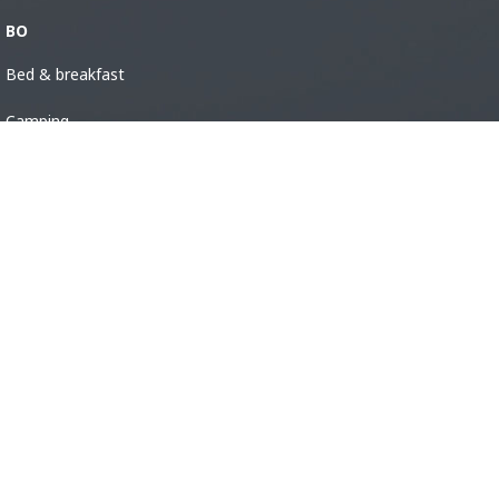
BO
Bed & breakfast
Camping
Hotell & pensionat
Stugor
Vandrarhem
Ställplatser
Unika boenden
Gästhamnar