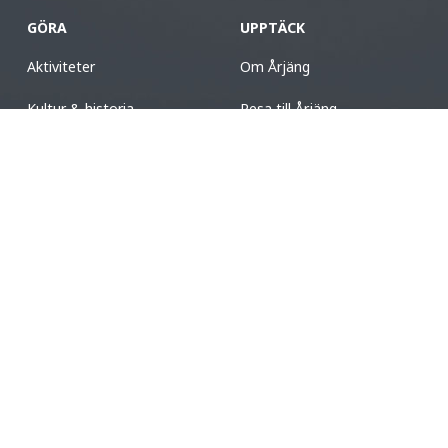
GÖRA
UPPTÄCK
Aktiviteter
Om Årjäng
Kultur & historia
Resa till Årjäng
Mat & dryck
Besöksformation
Boende
Destinationer i Värmland
Design & shopping
Destination Värmland
Evenemang