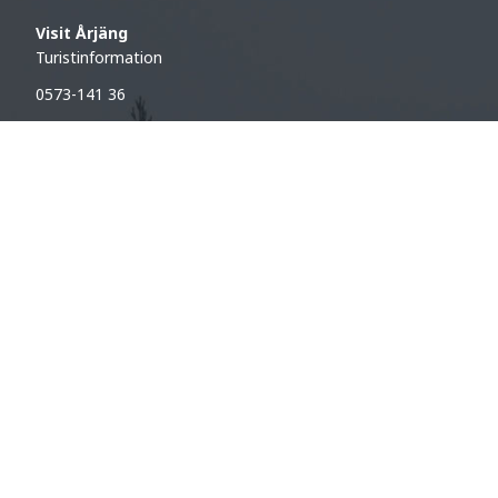
Visit Årjäng
Turistinformation
0573-141 36
turist@arjang.se