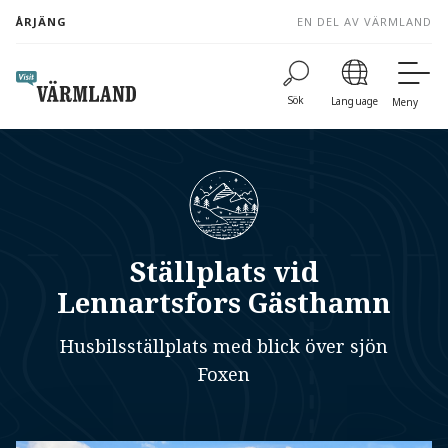
to
ÅRJÄNG
EN DEL AV VÄRMLAND
content
Sök
Language
Meny
Ställplats vid
Lennartsfors Gästhamn
Husbilsställplats med blick över sjön
Foxen