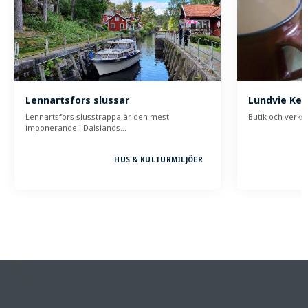
Lennartsfors slussar
Lundvie Ke
Lennartsfors slusstrappa är den mest
Butik och verkst
imponerande i Dalslands…
HUS & KULTURMILJÖER