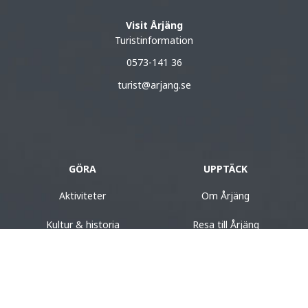
Visit Årjäng
Turistinformation
0573-141 36
turist@arjang.se
GÖRA
UPPTÄCK
Aktiviteter
Om Årjäng
Kultur & historia
Resa till Årjäng
Mat & dryck
Besöksformation
Boende
Destinationer i Värmland