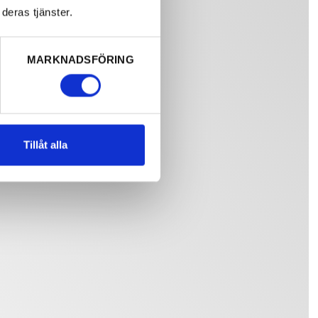
deras tjänster.
MARKNADSFÖRING
Tillåt alla