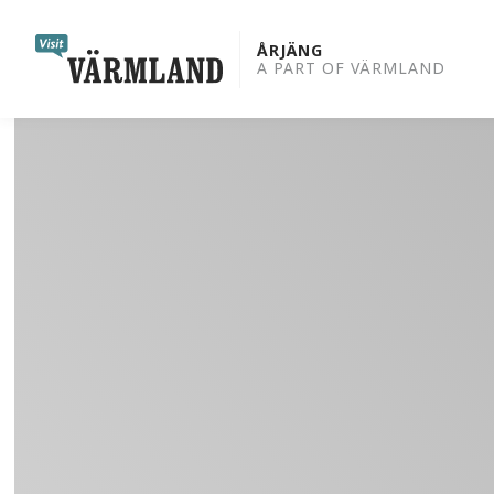
to
content
ÅRJÄNG
A PART OF VÄRMLAND