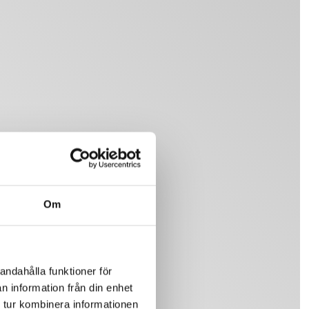
Om
andahålla funktioner för
n information från din enhet
 tur kombinera informationen