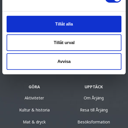
Tillåt alla
Visit Årjäng
Turistinformation
0573-141 36
Tillåt urval
turist@arjang.se
Avvisa
GÖRA
UPPTÄCK
Aktiviteter
Om Årjäng
Kultur & historia
Resa till Årjäng
Mat & dryck
Besöksformation