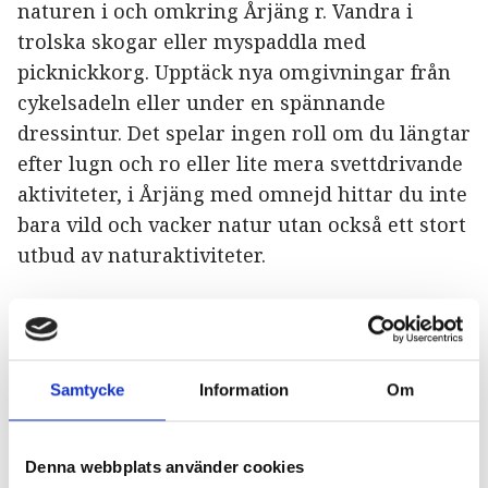
naturen i och omkring Årjäng r. Vandra i
trolska skogar eller myspaddla med
picknickkorg. Upptäck nya omgivningar från
cykelsadeln eller under en spännande
dressintur. Det spelar ingen roll om du längtar
efter lugn och ro eller lite mera svettdrivande
aktiviteter, i Årjäng med omnejd hittar du inte
bara vild och vacker natur utan också ett stort
utbud av naturaktiviteter.
Aktiva Paket
Mitt i naturen på dagen. I cykelsadeln, med
Samtycke
Information
Om
paddeln i högsta hugg, på golfbanan eller med
vandringskängarna på. På kvällen njuter du av
god mat som någon annan lagar åt dig och
Denna webbplats använder cookies