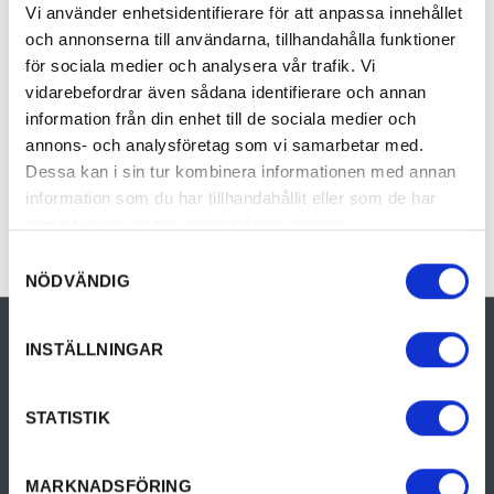
känner dig lite stolt över dagens bravader. Du
Vi använder enhetsidentifierare för att anpassa innehållet
sover gott i sköna sängar, tankar ny ernergi
och annonserna till användarna, tillhandahålla funktioner
med en riktigt god hotellfrukost för att sedan
för sociala medier och analysera vår trafik. Vi
ge dig ut på nya äventyr.
vidarebefordrar även sådana identifierare och annan
information från din enhet till de sociala medier och
Här hittar du våra paketerade upplevelser och
annons- och analysföretag som vi samarbetar med.
Dessa kan i sin tur kombinera informationen med annan
erbjudanden!
information som du har tillhandahållit eller som de har
Välkommen till vilda, vackra Årjäng!
samlat in när du har använt deras tjänster.
Samtyckesval
NÖDVÄNDIG
INSTÄLLNINGAR
STATISTIK
MARKNADSFÖRING