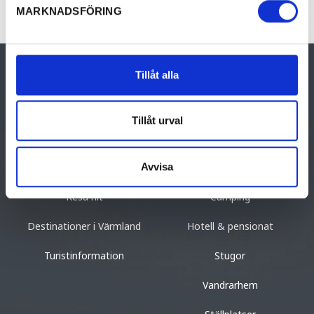
MARKNADSFÖRING
Tillåt alla
Tillåt urval
UPPTÄCK VÄRMLAND
BO
Avvisa
Upptäck Värmland
Bed & breakfast
Resa hit
Camping
Destinationer i Värmland
Hotell & pensionat
Turistinformation
Stugor
Vandrarhem