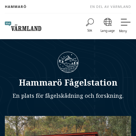
to
HAMMARÖ
EN DEL AV VÄRMLAND
content
Sök
Language
Meny
Hammarö Fågelstation
En plats för fågelskådning och forskning.