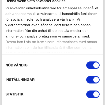
Denna webbplats använder cookies
Vi använder enhetsidentifierare för att anpassa innehållet
och annonserna till användarna, tillhandahålla funktioner
Relaterade produkter
för sociala medier och analysera vår trafik. Vi
vidarebefordrar även sådana identifierare och annan
information från din enhet till de sociala medier och
annons- och analysföretag som vi samarbetar med.
Dessa kan i sin tur kombinera informationen med annan
information som du har tillhandahållit eller som de har
samlat in när du har använt deras tjänster.
Samtyckesval
NÖDVÄNDIG
Skage Fyr
Bulten Bike
Gamla varningsfyren på Hammarö sydspets.
Din specialist på
INSTÄLLNINGAR
HUS & KULTURMILJÖER
STATISTIK