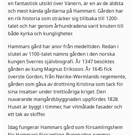
en fantastisk utsikt över Vänern, är en av de äldsta
och mest kända gårdarna på Hammarö. Gården har
en rik historia som sträcker sig tillbaka till 1200-
talet och har genom århundradena varit knuten till
både kyrka och kungligheter.
Hammars gård har anor från medeltiden. Redan i
slutet av 1100-talet nämns gården i den norska
kungen Sverres självbiografi. År 1347 besöktes
gården av kung Magnus Eriksson. År 1645 fick
överste Gordon, från Nerike-Wermlands regemente,
gården som gåva av drottning Kristina som tack för
sina insatser under trettioåriga kriget. Den
nuvarande mangårdsbyggnaden uppfördes 1828.
Huset är byggt i timmer, har vitmålade fasader och
ett tak av skiffer.
Idag fungerar Hammars gård som församlingshem
för Hammarö församling. Byggnaden rymmer