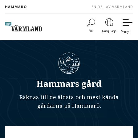
to
HAMMARÖ
EN DEL AV VÄRMLAND
content
Sök
Language
Meny
Hammars gård
Räknas till de äldsta och mest kända
gårdarna på Hammarö.