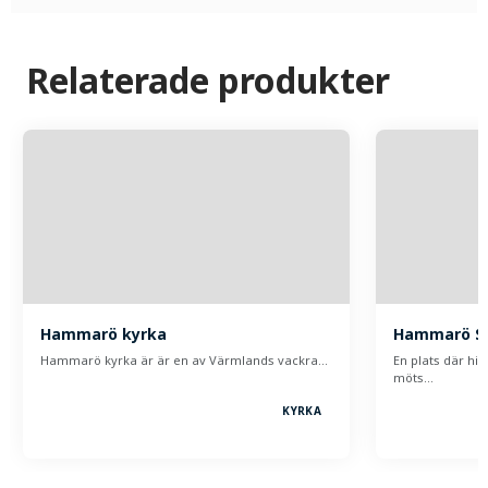
Relaterade produkter
Hammarö kyrka
Hammarö S
Hammarö kyrka är är en av Värmlands vackra…
En plats där hi
möts…
KYRKA