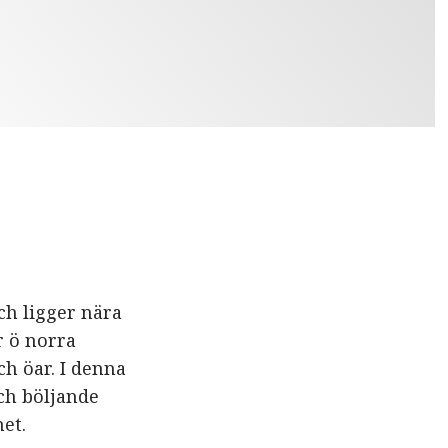
ch ligger nära
r ö norra
h öar. I denna
och böljande
net.