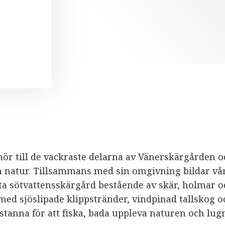
F
R
hör till de vackraste delarna av Vänerskärgården o
m natur. Tillsammans med sin omgivning bildar vå
ta sötvattensskärgård bestående av skär, holmar oc
med sjöslipade klippstränder, vindpinad tallskog 
stanna för att fiska, bada uppleva naturen och lug