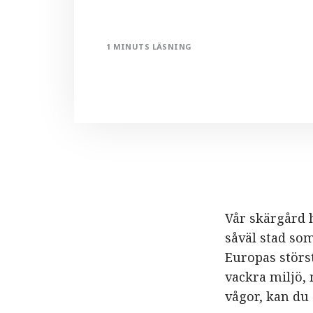
1 MINUTS LÄSNING
Vår skärgård 
såväl stad so
Europas störs
vackra miljö, 
vågor, kan du 