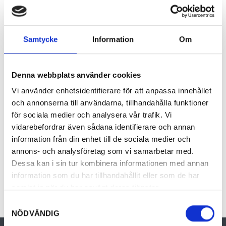
handdukar och städning ingår, liksom frukost
i vårt kök. Rökfritt! Toalett finns i dörren
bredvid, dusch delar ni med oss.
Samtycke
Information
Om
(Vid behov kan en fjärde bädd ordnas i
rummet intill.) Husdjur är välkomna.
Denna webbplats använder cookies
Incheckning tidigast 15.00, utcheckning 12.00,
Vi använder enhetsidentifierare för att anpassa innehållet
om Ni önskar annan incheckningstid var
och annonserna till användarna, tillhandahålla funktioner
vänlig ring oss. Plats för bil finns på gården.
för sociala medier och analysera vår trafik. Vi
vidarebefordrar även sådana identifierare och annan
information från din enhet till de sociala medier och
annons- och analysföretag som vi samarbetar med.
Dessa kan i sin tur kombinera informationen med annan
information som du har tillhandahållit eller som de har
samlat in när du har använt deras tjänster.
Samtyckesval
NÖDVÄNDIG