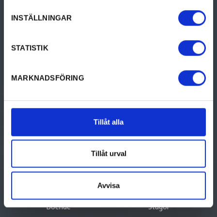
INSTÄLLNINGAR
Karlskoga Turistinformation
STATISTIK
Katrinedalsgatan 4
691 31 Karlskoga
tel +46 (0)586-61 000
MARKNADSFÖRING
e-post
info@karlskoga.se
Tillåt alla
GÖRA
BO
Aktiviteter
Bed & breakfast
Tillåt urval
Kultur & historia
Camping
Avvisa
Mat & dryck
Hotell & pensionat
Boende
Stugor