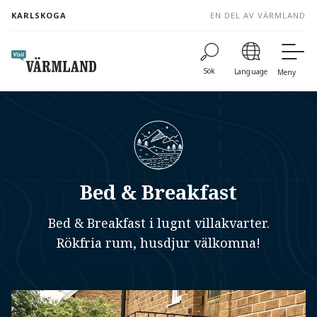
to
KARLSKOGA
EN DEL AV VÄRMLAND
content
Sök
Language
Meny
Bed & Breakfast
Bed & Breakfast i lugnt villakvarter.
Rökfria rum, husdjur välkomna!