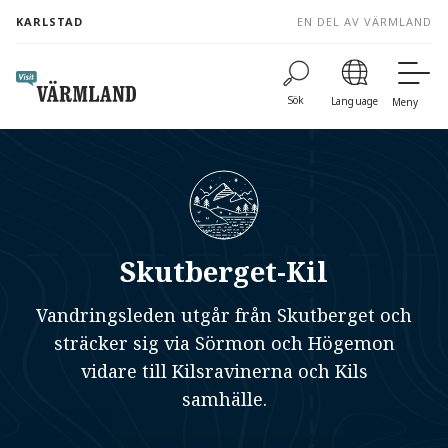
to
KARLSTAD
EN DEL AV VÄRMLAND
content
Sök
Language
Meny
Skutberget-Kil
Vandringsleden utgår från Skutberget och
sträcker sig via Sörmon och Högemon
vidare till Kilsravinerna och Kils
samhälle.