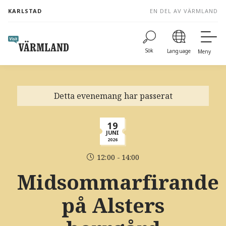
to
KARLSTAD
EN DEL AV VÄRMLAND
content
Sök
Language
Meny
Detta evenemang har passerat
19
JUNI
2026
12:00 - 14:00
Midsommarfirande
på Alsters