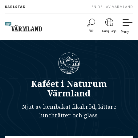
to
KARLSTAD
EN DEL AV VÄRMLAND
content
Sök
Language
Meny
Kaféet i Naturum
Värmland
Njut av hembakat fikabröd, lättare
lunchrätter och glass.