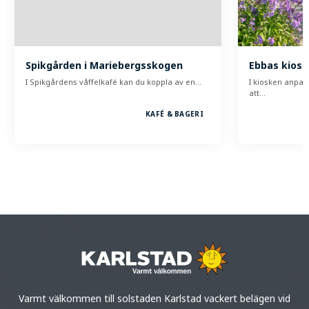
Spikgården i Mariebergsskogen
Ebbas kiosk
I Spikgårdens våffelkafé kan du koppla av en…
I kiosken anpas
att…
KAFÉ & BAGERI
Varmt välkommen till solstaden Karlstad vackert belägen vid