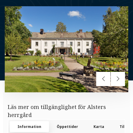
Läs mer om tillgänglighet för Alsters
herrgård
Information
Öppettider
Karta
Tillgän