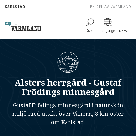
to
KARLSTAD
EN DEL AV VÄRMLAND
content
Sök
Language
Meny
Alsters herrgård - Gustaf
Frödings minnesgård
Gustaf Frödings minnesgård i naturskön
miljö med utsikt över Vänern, 8 km öster
om Karlstad.