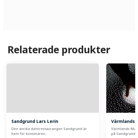
Relaterade produkter
Sandgrund Lars Lerin
Värmlands
Den anrika dansrestaurangen Sandgrund är
Värmlands Muse
hem för konstnären…
på Sandgrund