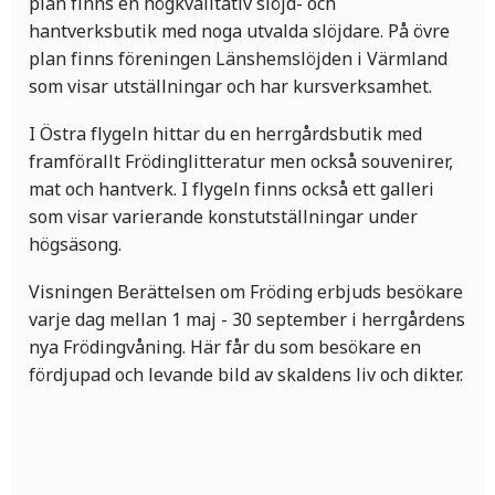
plan finns en högkvalitativ slöjd- och
hantverksbutik med noga utvalda slöjdare. På övre
plan finns föreningen Länshemslöjden i Värmland
som visar utställningar och har kursverksamhet.
I Östra flygeln hittar du en herrgårdsbutik med
framförallt Frödinglitteratur men också souvenirer,
mat och hantverk. I flygeln finns också ett galleri
som visar varierande konstutställningar under
högsäsong.
Visningen Berättelsen om Fröding erbjuds besökare
varje dag mellan 1 maj - 30 september i herrgårdens
nya Frödingvåning. Här får du som besökare en
fördjupad och levande bild av skaldens liv och dikter.