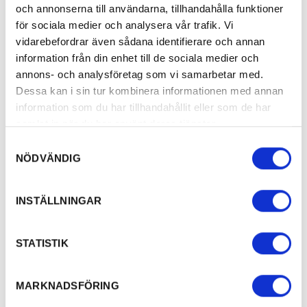
och annonserna till användarna, tillhandahålla funktioner
Runnevåls gravfält, motocross, go-cart och golfbanor.
för sociala medier och analysera vår trafik. Vi
vidarebefordrar även sådana identifierare och annan
Vi erbjuder stugor med badrum, kök och plats upp
information från din enhet till de sociala medier och
till 7 personer.
annons- och analysföretag som vi samarbetar med.
Generösa tomter på 100kvm både med el och platser
Dessa kan i sin tur kombinera informationen med annan
utan el.
information som du har tillhandahållit eller som de har
Husbil, Husvagnar och tält platser i varierande
samlat in när du har använt deras tjänster.
miljö.
Samtyckesval
Under sommaren kallar vi även ställplatser för
NÖDVÄNDIG
campingtomt.
INSTÄLLNINGAR
Relaterad info
STATISTIK
Länkar
MARKNADSFÖRING