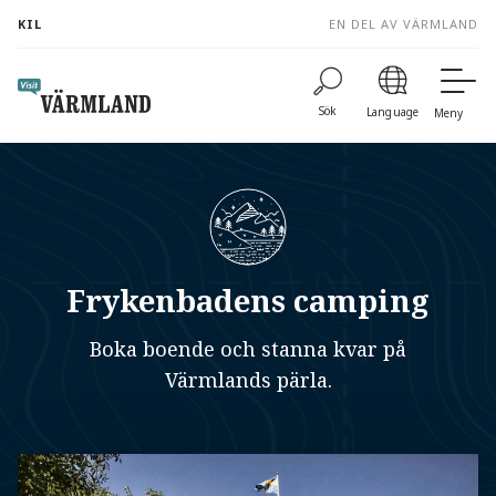
to
KIL
EN DEL AV VÄRMLAND
content
Sök
Language
Meny
Frykenbadens camping
Boka boende och stanna kvar på
Värmlands pärla.