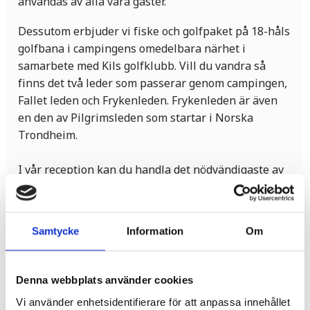
användas av alla våra gäster.
Dessutom erbjuder vi fiske och golfpaket på 18-håls
golfbana i campingens omedelbara närhet i
samarbete med Kils golfklubb. Vill du vandra så
finns det två leder som passerar genom campingen,
Fallet leden och Frykenleden. Frykenleden är även
en den av Pilgrimsleden som startar i Norska
Trondheim.
I vår reception kan du handla det nödvändigaste av
matvaror. godis o glass. Vi har en KAMA butik med
kem och andra produkter. Du kan också hyra
fatbikes, kanoter, kajaker och sup. På Frykenbadens
Samtycke
Information
Om
Restaurang kan du äta, dricka och njuta av den
vackra utsikten över sjön Fryken.
Denna webbplats använder cookies
Frykenbadens camping är naturskönt belägen vid
Vi använder enhetsidentifierare för att anpassa innehållet
östra sidan av Nedre Fryken utanför Kil, nära till