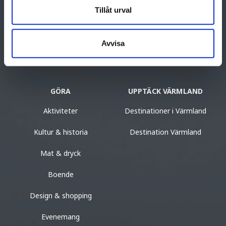
Tallåsvägen 12
Tillåt urval
684 31 Munkfors
+46 563-54 10 81
Avvisa
tourist@munkfors.se
GÖRA
UPPTÄCK VÄRMLAND
Aktiviteter
Destinationer i Värmland
Kultur & historia
Destination Värmland
Mat & dryck
Boende
Design & shopping
Evenemang