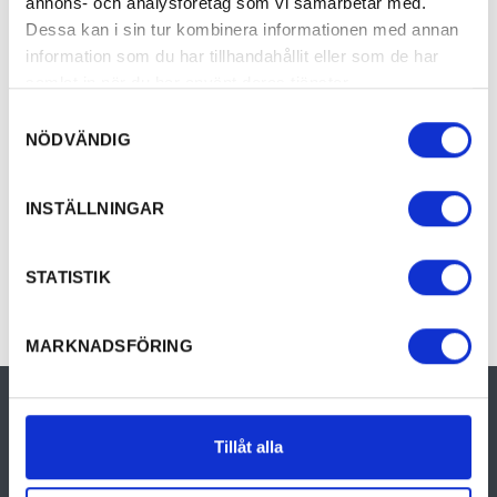
annons- och analysföretag som vi samarbetar med.
är lätt att komma igång med och som kan anpassas
Dessa kan i sin tur kombinera informationen med annan
efter prestationsnivå.
information som du har tillhandahållit eller som de har
samlat in när du har använt deras tjänster.
Samtyckesval
NÖDVÄNDIG
Boka Här
INSTÄLLNINGAR
STATISTIK
MARKNADSFÖRING
Tillåt alla
Munkfors-Ransäter turistinformation