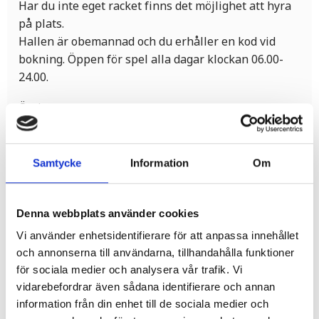
Har du inte eget racket finns det möjlighet att hyra
på plats.
Hallen är obemannad och du erhåller en kod vid
bokning. Öppen för spel alla dagar klockan 06.00-
24.00.
Övrigt:
Lounge med sittgrupper.
Möjlighet att köpa dryck och hyra racket.
Samtycke
Information
Om
Kurser och seriespel.
Vad är padel?
Denna webbplats använder cookies
Vi använder enhetsidentifierare för att anpassa innehållet
Padel är en racketsport som kan beskrivas som en
och annonserna till användarna, tillhandahålla funktioner
blandning mellan tennis och squash. På kort tid har
för sociala medier och analysera vår trafik. Vi
padel blivit en mycket populär motionsform i
vidarebefordrar även sådana identifierare och annan
Sverige.
information från din enhet till de sociala medier och
Det är en social sportaktivitet som passar de flesta,