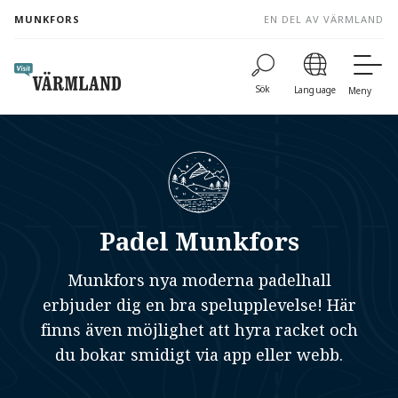
to
MUNKFORS
EN DEL AV VÄRMLAND
content
Sök
Language
Meny
Padel Munkfors
Munkfors nya moderna padelhall
erbjuder dig en bra spelupplevelse! Här
finns även möjlighet att hyra racket och
du bokar smidigt via app eller webb.