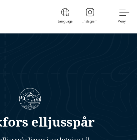
Language
Instagram
Meny
ors elljusspår
lljusspår ligger i anslutning till