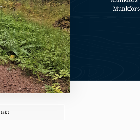
Munkfors
takt