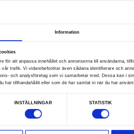
erräng kan det vara
Information
tingar.
åster, mobil och
cookies
 får och inte får
e för att anpassa innehållet och annonserna till användarna, tillh
vår trafik. Vi vidarebefordrar även sådana identifierare och anna
nnons- och analysföretag som vi samarbetar med. Dessa kan i sin
har tillhandahållit eller som de har samlat in när du har använt 
t liknade, kontakta
INSTÄLLNINGAR
STATISTIK