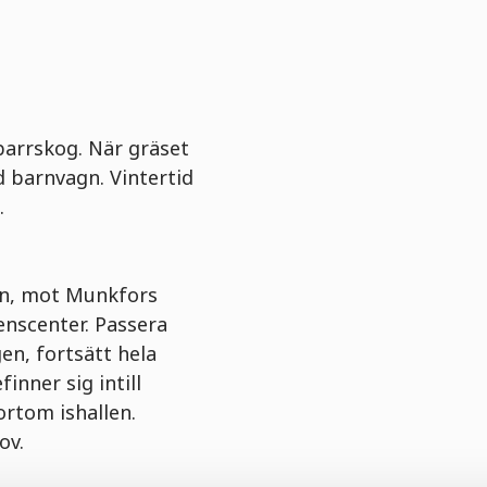
barrskog. När gräset
d barnvagn. Vintertid
.
en, mot Munkfors
nscenter. Passera
en, fortsätt hela
nner sig intill
rtom ishallen.
ov.