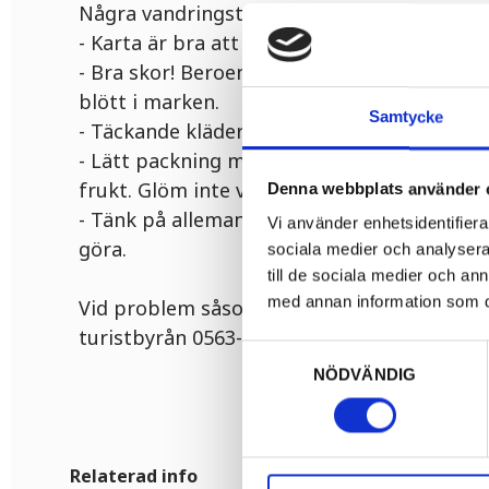
Några vandringstips:
- Karta är bra att ha med sig
- Bra skor! Beroende på väder, årstid och t
blött i marken.
Samtycke
- Täckande kläder kan ge bra skydd mot fäs
- Lätt packning med till exempel skavsårspl
frukt. Glöm inte vattnet!
Denna webbplats använder 
- Tänk på allemansrätten, ta reda på vad du
Vi använder enhetsidentifierar
göra.
sociala medier och analysera 
till de sociala medier och a
med annan information som du 
Vid problem såsom träd över väg eller någo
turistbyrån 0563-54 10 81
Samtyckesval
NÖDVÄNDIG
Relaterad info