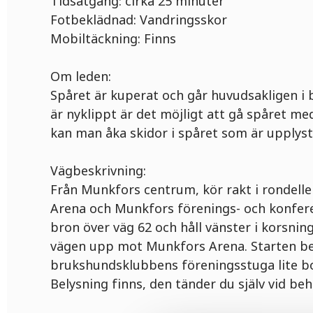
Tidsåtgång: cirka 25 minuter
Fotbeklädnad: Vandringsskor
Mobiltäckning: Finns
Om leden:
Spåret är kuperat och går huvudsakligen i 
är nyklippt är det möjligt att gå spåret me
kan man åka skidor i spåret som är upplyst
Vägbeskrivning:
Från Munkfors centrum, kör rakt i rondell
Arena och Munkfors förenings- och konfere
bron över väg 62 och håll vänster i korsning
vägen upp mot Munkfors Arena. Starten befi
brukshundsklubbens föreningsstuga lite bo
Belysning finns, den tänder du själv vid beh