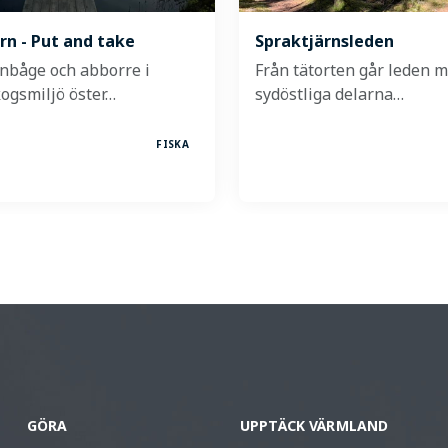
rn - Put and take
Spraktjärnsleden
gnbåge och abborre i
Från tätorten går leden m
kogsmiljö öster…
sydöstliga delarna…
FISKA
GÖRA
UPPTÄCK VÄRMLAND