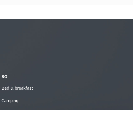
BO
Bed & breakfast
Camping
Stugor
Vandrarhem