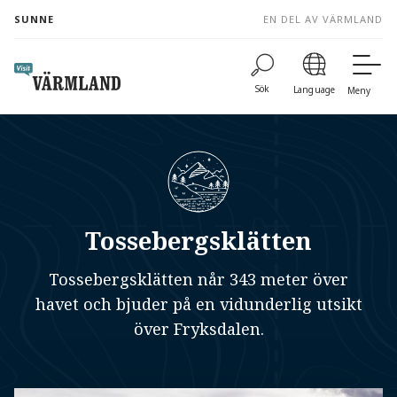
to
SUNNE
EN DEL AV VÄRMLAND
content
Sök
Language
Meny
Tossebergsklätten
Tossebergsklätten når 343 meter över
havet och bjuder på en vidunderlig utsikt
över Fryksdalen.