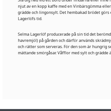
Slå dig ned vid ett bord under lindarna eller inne i
njut av en kopp kaffe med en Vinbärsgömma ell
grädde och lingonsylt. Det hembakad brödet görs 
Lagerlöfs tid.
Selma Lagerlöf producerade på sin tid det berömd
havremjöl) på gården och därför används skrädmj
och rätter som serveras. För den som är hungrig 
mättande smörgåsar. Våfflor med sylt och grädde ä