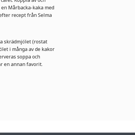
 cafét. Koppla av och
er en Mårbacka-kaka med
efter recept från Selma
a skrädmjölet (rostat
ölet i många av de kakor
serveras soppa och
r en annan favorit.