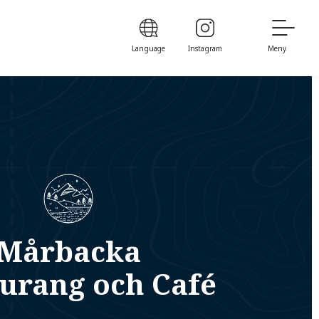
Language
Instagram
Meny
Mårbacka
urang och Café