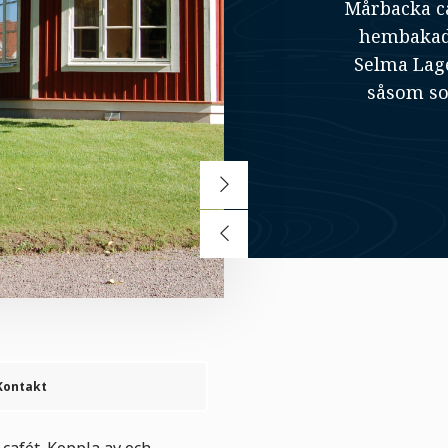
Mårbacka c
hembakade
Selma Lage
såsom so
Kontakt