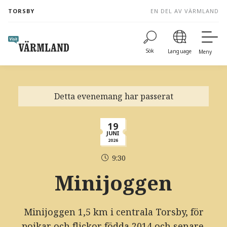
to
TORSBY
EN DEL AV VÄRMLAND
content
Sök
Language
Meny
Detta evenemang har passerat
19
JUNI
2026
9:30
Minijoggen
Minijoggen 1,5 km i centrala Torsby, för
pojkar och flickor födda 2014 och senare.