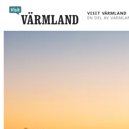
to
content
VISIT VÄRMLAND
EN DEL AV VÄRMLA