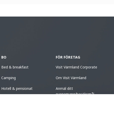
BO
FÖR FÖRETAG
Bed & breakfast
Visit Värmland Corporate
Camping
Om Visit Värmland
Hotell & pensionat
Anmäl ditt
evenemang/besöksmål
Stugor
Vandrarhem