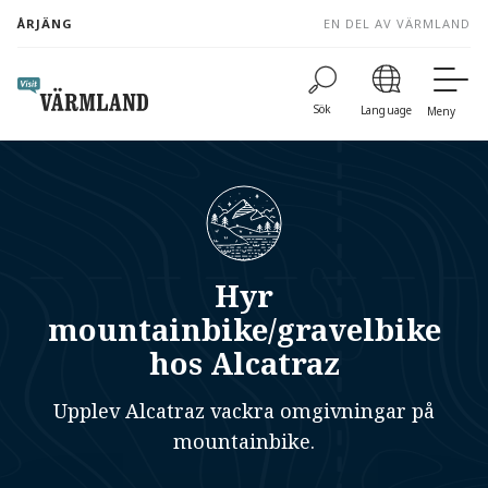
to
ÅRJÄNG
EN DEL AV VÄRMLAND
content
Sök
Language
Meny
Hyr
mountainbike/gravelbike
hos Alcatraz
Upplev Alcatraz vackra omgivningar på
mountainbike.