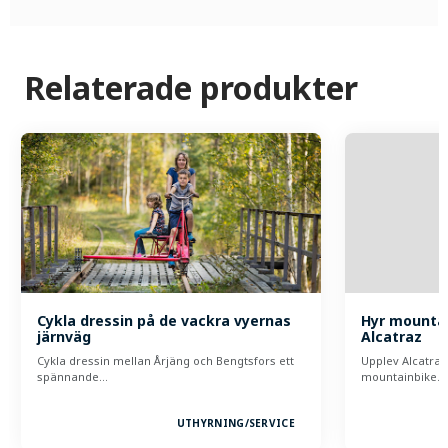
Relaterade produkter
Cykla dressin på de vackra vyernas
Hyr mountai
järnväg
Alcatraz
Cykla dressin mellan Årjäng och Bengtsfors ett
Upplev Alcatra
spännande…
mountainbike.
UTHYRNING/
SERVICE