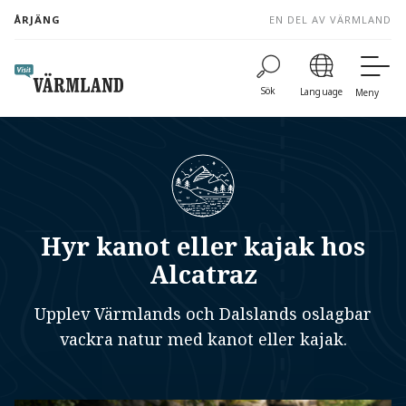
to
ÅRJÄNG
EN DEL AV VÄRMLAND
content
Sök
Language
Meny
Hyr kanot eller kajak hos
Alcatraz
Upplev Värmlands och Dalslands oslagbar
vackra natur med kanot eller kajak.