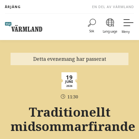
to
ÅRJÄNG
EN DEL AV VÄRMLAND
content
Sök
Language
Meny
Detta evenemang har passerat
19
JUNI
2026
11:30
Traditionellt
midsommarfirande