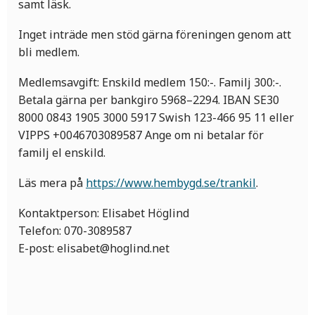
samt läsk.
Inget inträde men stöd gärna föreningen genom att
bli medlem.
Medlemsavgift: Enskild medlem 150:-. Familj 300:-.
Betala gärna per bankgiro 5968–2294. IBAN SE30
8000 0843 1905 3000 5917 Swish 123-466 95 11 eller
VIPPS +0046703089587 Ange om ni betalar för
familj el enskild.
Läs mera på
https://www.hembygd.se/trankil
.
Kontaktperson: Elisabet Höglind
Telefon: 070-3089587
E-post:
elisabet@hoglind.net