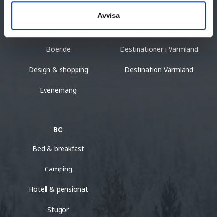
Kultur & historia
Resa till Årjäng
Avvisa
Mat & dryck
Besöksformation
Boende
Destinationer i Värmland
Design & shopping
Destination Värmland
Evenemang
BO
Bed & breakfast
Camping
Hotell & pensionat
Stugor