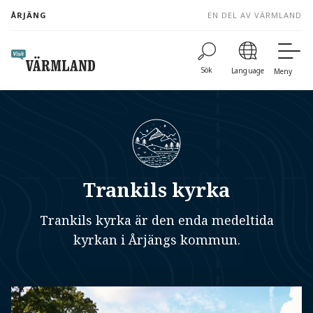
to
ÅRJÄNG
EN DEL AV VÄRMLAND
content
Sök
Language
Meny
Trankils kyrka
Trankils kyrka är den enda medeltida
kyrkan i Årjängs kommun.