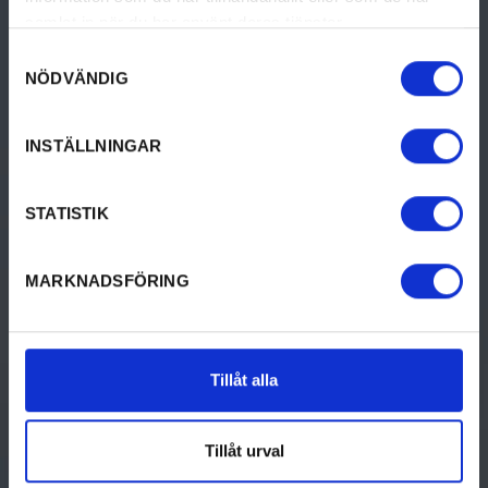
samlat in när du har använt deras tjänster.
Samtyckesval
NÖDVÄNDIG
INSTÄLLNINGAR
Visit Årjäng
STATISTIK
Turistinformation
0573-141 36
MARKNADSFÖRING
turist@arjang.se
Tillåt alla
GÖRA
UPPTÄCK
Tillåt urval
Aktiviteter
Om Årjäng