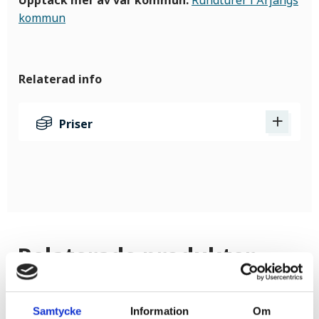
Upptäck mer av vår kommun:
Rundturer i Årjängs
kommun
Relaterad info
Priser
Relaterade produkter
Samtycke
Information
Om