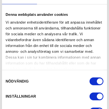
Denna webbplats använder cookies
Vi använder enhetsidentifierare för att anpassa innehållet
och annonserna till användarna, tillhandahålla funktioner
för sociala medier och analysera vår trafik. Vi
Gittas Glas
Silleruds St
vidarebefordrar även sådana identifierare och annan
Tillverkning av glaskonst med en metod som
Ett annorlunda
kallas…
en…
information från din enhet till de sociala medier och
annons- och analysföretag som vi samarbetar med.
HANTVERK
Dessa kan i sin tur kombinera informationen med annan
information som du har tillhandahållit eller som de har
samlat in när du har använt deras tjänster.
Samtyckesval
NÖDVÄNDIG
Relaterade
INSTÄLLNINGAR
evenemang