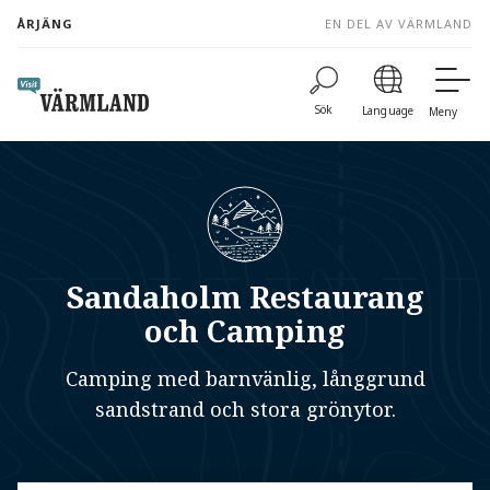
to
ÅRJÄNG
EN DEL AV VÄRMLAND
content
Sök
Language
Meny
Sandaholm Restaurang
och Camping
Camping med barnvänlig, långgrund
sandstrand och stora grönytor.