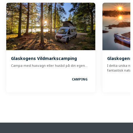
Glaskogens Vildmarkscamping
Glaskogens
Campa med husvagn eller husbil på din egen…
I detta unika n
fantastisk natur
CAMPING