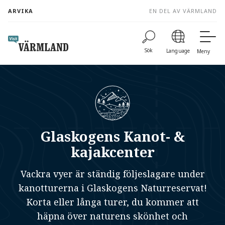
to
ARVIKA
EN DEL AV VÄRMLAND
content
Sök
Language
Meny
Glaskogens Kanot- &
kajakcenter
Vackra vyer är ständig följeslagare under
kanotturerna i Glaskogens Naturreservat!
Korta eller långa turer, du kommer att
häpna över naturens skönhet och