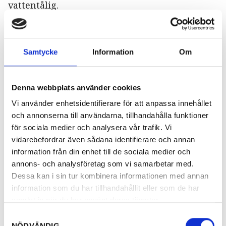
vattentålig.
Pris inom Sverige: 171 SEK (inkl. porto 22
SEK)
Samtycke
Information
Om
Pris till utlandet: 193 SEK (inkl. porto 44
SEK )
Denna webbplats använder cookies
Tillägg: Vandringsturer i Glaskogen
Vi använder enhetsidentifierare för att anpassa innehållet
Häfte med turförslag för vandringar i
och annonserna till användarna, tillhandahålla funktioner
Glaskogens Naturreservat.
för sociala medier och analysera vår trafik. Vi
Pris: 49 SEK
(exkl. porto vid beställning
vidarebefordrar även sådana identifierare och annan
tillsammans med kartan. Porto tillkommer
information från din enhet till de sociala medier och
om den skickas separat).
annons- och analysföretag som vi samarbetar med.
Dessa kan i sin tur kombinera informationen med annan
information som du har tillhandahållit eller som de har
Finnskogsleden
samlat in när du har använt deras tjänster.
Samtyckesval
Karthäfte över Finnskogsleden med kartbilder,
NÖDVÄNDIG