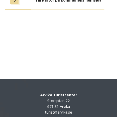
Till kartor på kommunens hemsida
Arvika Turistcenter
Storgatan 22
671 31 Arvika
turist@arvika.se