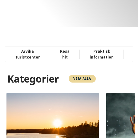
Arvika
Resa
Praktisk
D
Turistcenter
hit
information
Kategorier
VISA ALLA