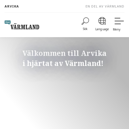
to
ARVIKA
EN DEL AV VÄRMLAND
content
Sök
Language
Meny
Välkommen till Arvika
i hjärtat av Värmland!