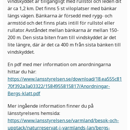
vindskyddet är tillgängligt med rullstol och leden dit
är ca 1,2 km. Det finns 5 st viloplatser med bänkar
längs vägen. Bänkarna är försedd med rygg- och
armstöd och det finns plats intill för rullstol eller
rullator. Avståndet mellan bänkarna är mellan 150-
200 m. Den sista biten fram till vindskyddet är det
lite längre, där är det ca 400 m från sista bänken till
vindskyddet.
En pdf med mer information om anordningarna
hittar du här:
https://www.lansstyrelsen.se/download/18.ea555c81
70f392a3a03322/1584955815817/Anordningar-
Bergs-klatt.pdf
Mer ingående information finner du på
länsstyrelsens hemsida:
https://www.lansstyrelsen.se/varmland/besok-och-
upptack/naturreservat-i-varmlands-lan/bergs-