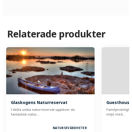
Relaterade produkter
Glaskogens Naturreservat
Guesthouse 
I detta unika naturreservat upplever du
Familjevänligt 
fantastisk natur,…
miljö med…
NATURSEVÄRDHETER