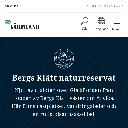
to
ARVIKA
EN DEL AV VÄRMLAND
content
Sök
Language
Meny
Bergs Klätt naturreservat
Njut av utsikten över Glafsfjorden från
toppen av Bergs Klätt väster om Arvika.
Här finns rastplatser, vandringsleder och
en rullstolsanpassad led.