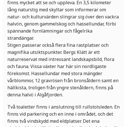
finns mycket att se och uppleva. En 3,5 kilometer
lång naturstig med skyltar som informerar om
natur- och kulturvärden slingrar sig över den vackra
halvön, genom gammelskog och hassellundar, förbi
spännande fornlämningar och fågelrika
strandängar.
Stigen passerar också flera fina rastplatser och
magnifika utsiktspunkter. Bergs Klätt är ett
naturreservat med intressant landskapsbild, flora
och fauna. Vissa växter har här sin nordligaste
förekomst. Hassellundar med stora mängder
vårblommor, 12 gravrösen från bronsåldern samt en
hällkista, troligen från yngre stenåldern, finns på
denna halvö i Älgåfjorden.
Två toaletter finns i anslutning till rullstolsleden. En
finns vid parkering och en inne i området, och det
finns två vindskydd med eldplatser. Det ena