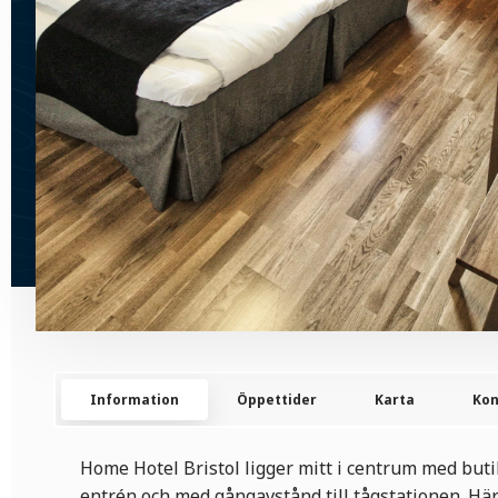
Information
Öppettider
Karta
Kon
Home Hotel Bristol ligger mitt i centrum med buti
entrén och med gångavstånd till tågstationen. Hä