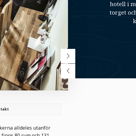
hotell i 
torget och
k
takt
kerna alldeles utanför
r finns 80 rum och 131