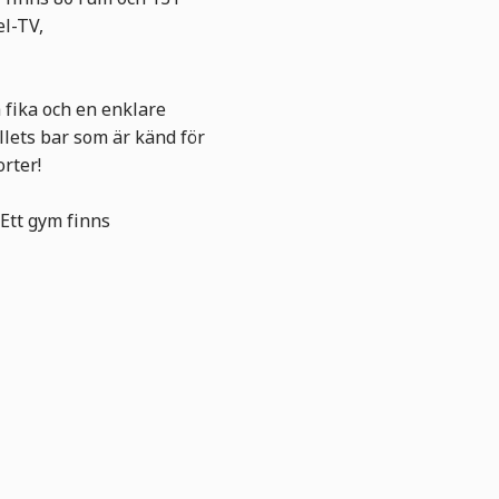
el-TV,
 fika och en enklare
llets bar som är känd för
rter!
 Ett gym finns